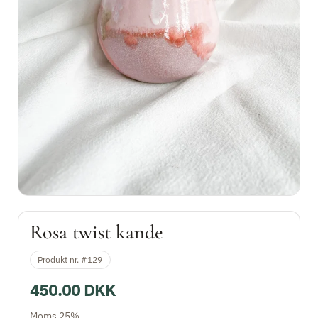
Vaser
Kopper
Kander
Tallerkner og fade
Skåle
Lysestager
Rosa twist kande
Husnummer
Produkt nr. #129
Værktøj
450.00 DKK
Tilbud
Moms 25%