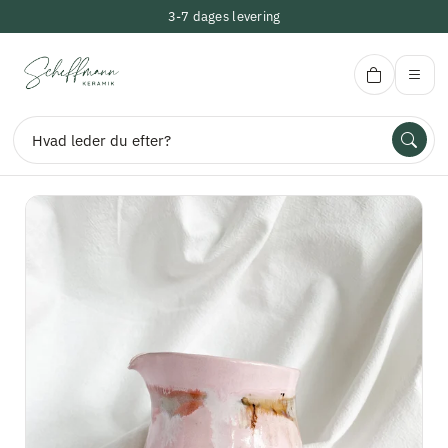
3-7 dages levering
Scheffmann Keramik
Søg
Velkommen
Kontakt
Om Scheffmann Keramik