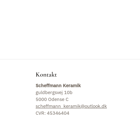
Om Scheffmann Keramik
Vaser
Kopper
Kander
Tallerkner og fade
Kontakt
Skåle
Scheffmann Keramik
guldbergsvej 10b
5000 Odense C
Lysestager
scheffmann_keramik@outlook.dk
CVR: 45346404
Husnummer
Værktøj