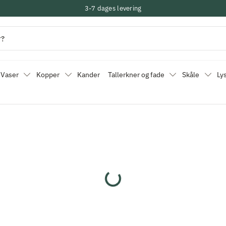
3-7 dages levering
Vaser
Kopper
Kander
Tallerkner og fade
Skåle
Ly
Indlæser...