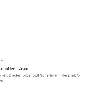
ra
kår og betingelser
e rettigheder forbeholdt Scheffmann Keramik ©
26.