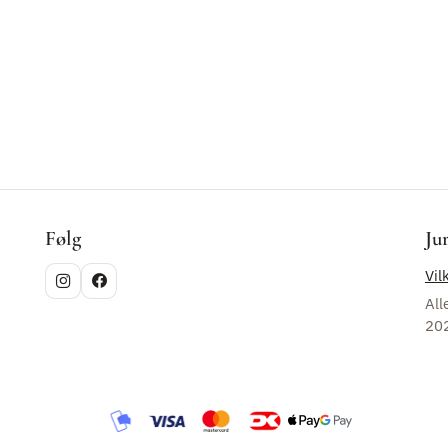
Følg
Ju
Vil
All
20