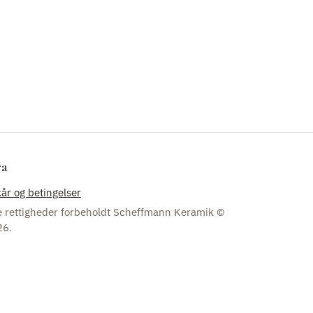
ra
kår og betingelser
e rettigheder forbeholdt Scheffmann Keramik ©
26.