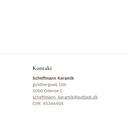
Om Scheffmann Keramik
Vaser
Kopper
Kander
Tallerkner og fade
Kontakt
Skåle
Scheffmann Keramik
guldbergsvej 10b
5000 Odense C
Lysestager
scheffmann_keramik@outlook.dk
CVR: 45346404
Husnummer
Værktøj