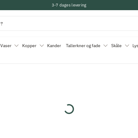
3-7 dages levering
Vaser
Kopper
Kander
Tallerkner og fade
Skåle
Ly
Indlæser...