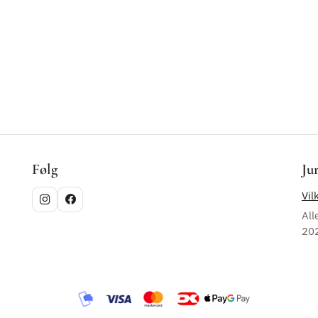
Følg
Ju
Vil
All
20