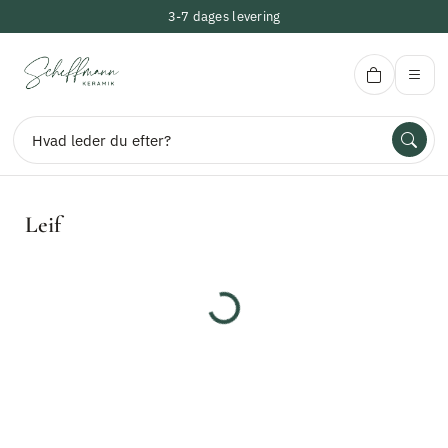
3-7 dages levering
Scheffmann Keramik
Leif
Indlæser...
Søg
Velkommen
Kontakt
Om Scheffmann Keramik