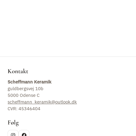
Vaser
Kopper
Kander
Tallerkner og fade
Kontakt
Skåle
Scheffmann Keramik
Lysestager
guldbergsvej 10b
5000 Odense C
scheffmann_keramik@outlook.dk
Husnummer
CVR: 45346404
Værktøj
Følg
Tilbud